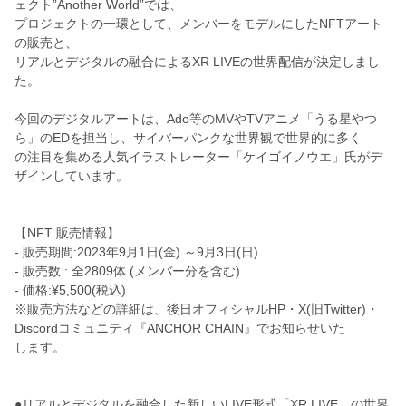
ェクト”
Another World”では、
プロジェクトの一環として、
メンバーをモデルにしたNFTアート
の販売と、
リアルとデジタルの融合によるXR LIVEの世界配信が決定しまし
た。
今回のデジタルアートは、Ado等のMVやTVアニメ「
うる星やつ
ら」のEDを担当し、
サイバーパンクな世界観で世界的に多く
の注目を集める人気イラストレーター「ケイゴイノウエ」
氏がデ
ザインしています。
【NFT 販売情報】
- 販売期間:2023年9月1日(金) ～9月3日(日)
- 販売数 : 全2809体 (メンバー分を含む)
- 価格:¥5,500(税込)
※販売方法などの詳細は、後日オフィシャルHP・X(
旧Twitter)・
Discordコミュニティ『ANCHOR CHAIN』でお知らせいた
します。
●リアルとデジタルを融合した新しいLIVE形式「XR LIVE」の世界