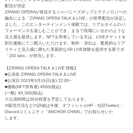
配信が決定
ZIPANG OPERAが発信するジャパニーズポップとテクノロジーの
融合に
よる「ZIPANG OPERA TALK & LIVE」の世界配信が決定し
ました。
このエンターテインメント体験では、
リアルタイムのパ
フォーマンスを楽しむことができ、
まるで現場にいるかのような
没入感を提供します。
NFTを所有している方は、
LIVEチケットを
割引価格にてご購入いただけます。制作・
演出は、驚異的なリア
リティと没入感に満ちた革新的なXR LIVE体験を提供する新ラボ
「150 labs」が担当します。
【ZIPANG OPERA TALK & LIVE 情報】
■公演名:ZIPANG OPERA TALK & LIVE
■公演日:2023年9月15日(金) 22:00~
■価格(NFT所有者):¥550(税込)
(一般) :¥3,300(税込)
※公演時間は30分程度を予定しております。
※販売方法などの詳細は今後、オフィシャルHP・X(
旧Twitter)・
Discordコミュニティ『ANCHOR CHAIN』でお知らせいた
します。