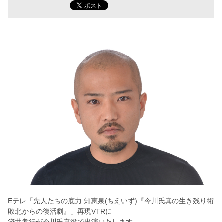
Eテレ「先人たちの底力 知恵泉(ちえいず)『今川氏真の生き残り術
敗北からの復活劇』」再現VTRに
淺井孝行が今川氏真役で出演いたします。