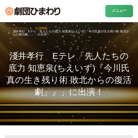
メニュー
トップページ
出演情報
淺井孝行 Eテレ「先人たちの底力 知恵泉(ちえいず)『今川氏真の生き残り術 敗北か
らの復活劇」』」に出演！
淺井孝行 Eテレ「先人たちの
底力 知恵泉(ちえいず)『今川氏
真の生き残り術 敗北からの復活
劇」』」に出演！