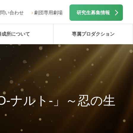
問い合わせ
劇団専用劇場
研究生募集情報
養成所について
専属プロダクション
O-ナルト-」～忍の生