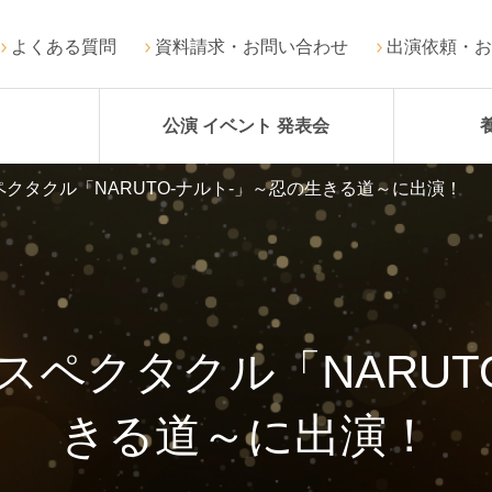
よくある質問
資料請求・お問い合わせ
出演依頼・お
公演 イベント 発表会
クタクル「NARUTO-ナルト-」～忍の生きる道～に出演！
ペクタクル「NARUT
きる道～に出演！