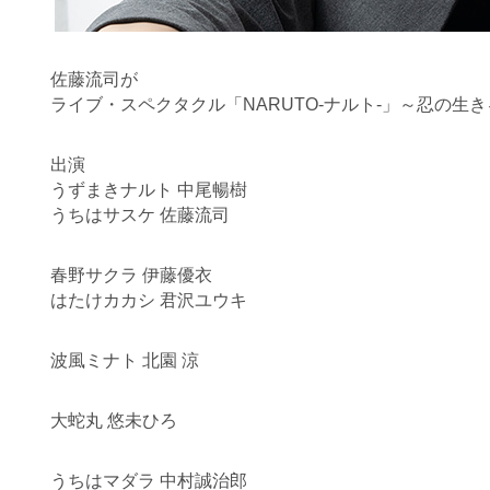
佐藤流司が
ライブ・スペクタクル「NARUTO-ナルト-」～忍の生
出演
うずまきナルト 中尾暢樹
うちはサスケ 佐藤流司
春野サクラ 伊藤優衣
はたけカカシ 君沢ユウキ
波風ミナト 北園 涼
大蛇丸 悠未ひろ
うちはマダラ 中村誠治郎