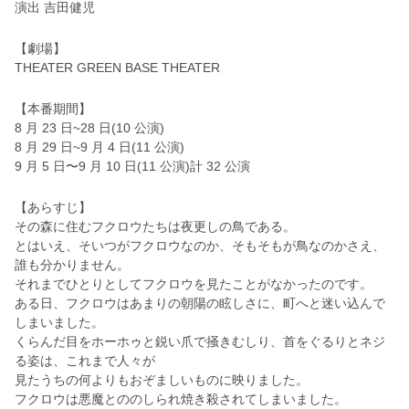
演出 吉田健児
【劇場】
THEATER GREEN BASE THEATER
【本番期間】
8 月 23 日~28 日(10 公演)
8 月 29 日~9 月 4 日(11 公演)
9 月 5 日〜9 月 10 日(11 公演)計 32 公演
【あらすじ】
その森に住むフクロウたちは夜更しの鳥である。
とはいえ、そいつがフクロウなのか、そもそもが鳥なのかさえ、
誰も分かりません。
それまでひとりとしてフクロウを見たことがなかったのです。
ある日、フクロウはあまりの朝陽の眩しさに、町へと迷い込んで
しまいました。
くらんだ目をホーホゥと鋭い爪で掻きむしり、首をぐるりとネジ
る姿は、これまで人々が
見たうちの何よりもおぞましいものに映りました。
フクロウは悪魔とののしられ焼き殺されてしまいました。