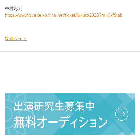
中村彩乃
https://www.quartet-online.net/ticket/fukuro2023?m=0xfdfab
関連サイト