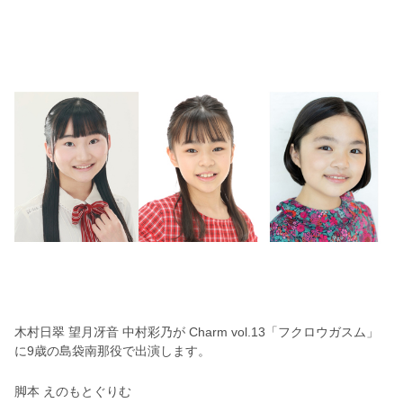
木村日翠
望月冴音
中村彩乃が
Charm vol.13「フクロウガスム」
に9歳の島袋南那役で出演します。
脚本 えのもとぐりむ