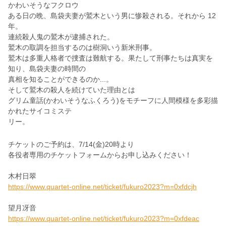
かわいそうなフクロウ
ある日の晩、島袋夫妻が鷲木という男に惨殺される。それから 12
年。
連続殺人⻤の鷲木が逮捕された。
鷲木の取調を担当するのは樹洞いう新米刑事。
鷲木は多重人格者で捜査は難航する。果たして刑事たちは真実を
知り、島袋夫妻の時間の
真相を知ることができるのか...。
そして鷲木の殺人を続けていた理由とは
グリム童話(かわいそうなふくろう)をモチーフに人間模様を多彩描
かれたサイコミステ
リー。
チケットのご予約は、7/14(金)20時より
各役者専用のチケットフォームからお申し込みください！
木村日翠
https://www.quartet-online.net/ticket/fukuro2023?m=0xfdcjh
望月冴音
https://www.quartet-online.net/ticket/fukuro2023?m=0xfdeac