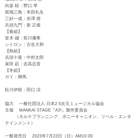
向坂 椋：野口 準
斑鳩三角：本田礼生
三好一成：赤澤 燈
兵頭九門：新 正俊
【春組】
皆木 綴：前川優希
シトロン：古谷大和
【秋組】
兵頭十座：中村太郎
泉田 莇：吉高志音
【冬組】
ガイ：輝馬
松川伊助：田口 涼
協力 一般社団法人 日本2.5次元ミュージカル協会
主催 MANKAI STAGE『A3!』製作委員会
（ネルケプランニング、ポニーキャニオン、リベル・エンタ
テインメント）
一般発売日 2023年7月23日（日）AM10:00