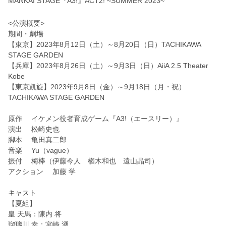
MANKAI STAGE『A3!』ACT2! ~SUMMER 2023~
<公演概要>
期間・劇場
【東京】2023年8月12日（土）～8月20日（日）TACHIKAWA
STAGE GARDEN
【兵庫】2023年8月26日（土）～9月3日（日）AiiA 2.5 Theater
Kobe
【東京凱旋】2023年9月8日（金）～9月18日（月・祝）
TACHIKAWA STAGE GARDEN
原作 イケメン役者育成ゲーム『A3!（エースリー）』
演出 松崎史也
脚本 亀田真二郎
音楽 Yu（vague）
振付 梅棒（伊藤今人 楢木和也 遠山晶司）
アクション 加藤 学
キャスト
【夏組】
皇 天馬：陳内 将
瑠璃川 幸：宮崎 湧