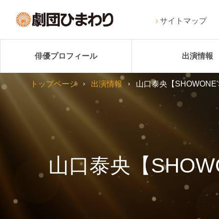
サイトマップ
俳優プロフィール
出演情報
トップページ
出演情報
山口泰央【SHOWONE'S
山口泰央【SHOWON