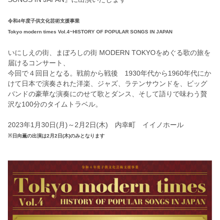
令和4
年度子供文化芸術支援事業
Tokyo modern times Vol.4~HISTORY OF POPULAR SONGS IN JAPAN
いにしえの街、まぼろしの街 MODERN TOKYOをめぐる歌の旅を
届けるコンサート、
今回で４回目となる。戦前から戦後 1930年代から1960年代にか
けて日本で演奏された洋楽、ジャズ、ラテンサウンドを、ビッグ
バンドの豪華な演奏にのせて歌とダンス、そして語りで味わう贅
沢な100分のタイムトラベル。
2023年1月30日(月)～2月2日(木) 内幸町 イイノホール
※日向薫の出演は2月2日(木)のみとなります