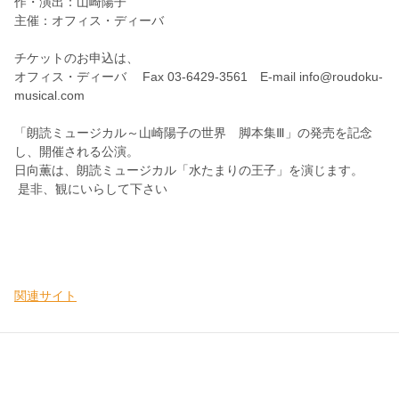
作・演出：山崎陽子
主催：オフィス・ディーバ
チケットのお申込は、
オフィス・ディーバ Fax 03-6429-3561 E-mail info@roudoku-
musical.com
「朗読ミュージカル～山崎陽子の世界 脚本集Ⅲ」の発売を記念
し、開催される公演。
日向薫は、朗読ミュージカル「水たまりの王子」を演じます。
是非、観にいらして下さい
関連サイト