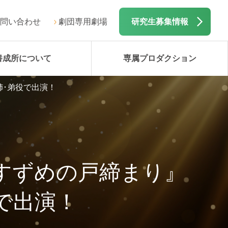
問い合わせ
劇団専用劇場
研究生募集情報
養成所について
専属プロダクション
姉･弟役で出演！
『すずめの戸締まり』
で出演！