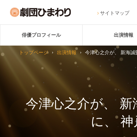
サイトマップ
俳優プロフィール
出演情報
トップページ
出演情報
今津心之介が、 新海誠
今津心之介が、 新
に、 