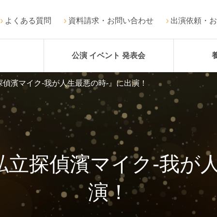
よくある質問
資料請求・お問い合わせ
出演依頼・お
公演 イベント 発表会
偵濱マイク-我が人生最悪の時-』に出演！
私立探偵濱マイク-我が人
演！