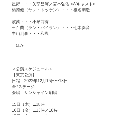
星野・・・矢部昌暉／宮本弘佑 <Wキャスト>
楊徳健（ヤン・トッケン）・・・椎名鯛造
濱茜・・・小泉萌香
王百蘭（ラン・バイラン）・・・七木奏音
中山刑事・・・和輿
ほか
＜公演スケジュール＞
【東京公演】
日程：2022年12月15日〜18日
全7ステージ
会場：サンシャイン劇場
15日（木）...18時
16日（金）...13時／18時