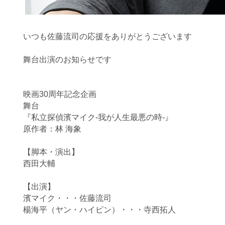
いつも佐藤流司の応援をありがとうございます
舞台出演のお知らせです
映画30周年記念企画
舞台
『私立探偵濱マイク-我が人生最悪の時-』
原作者：林 海象
【脚本・演出】
西田大輔
【出演】
濱マイク・・・佐藤流司
楊海平（ヤン・ハイピン）・・・寺西拓人