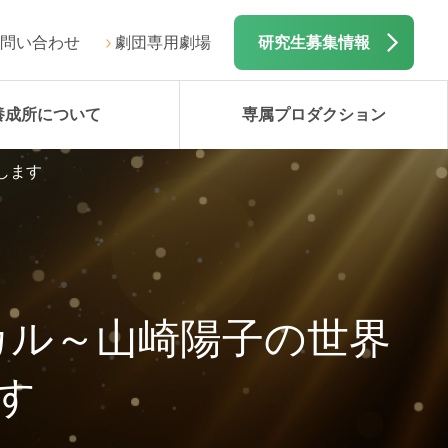
問い合わせ
劇団専用劇場
研究生募集情報
養成所について
専属プロダクション
します
カル～山崎陽子の世界
ます