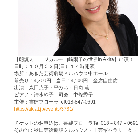
【朗読ミュージカル～山崎陽子の世界in Akita】出演！
日時：１０月２３日(日）１４時開演
場所：あきた芸術劇場ミルハウス中ホール
前売り：4,200円 当日：4,500円 全席自由席
出演：森田克子・平みち・日向 薫
ピアノ：清水玲子 司会：中條秀子
主催：書肆フローラTel018-847-0691
https://akiat.jp/events/3731/
チケットのお申込は、書肆フローラTel 018－847－0691 Fax
その他：秋田芸術劇場ミルハウス・工芸ギャラリー囿・