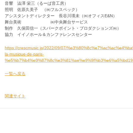
音響 澁澤 栄三（るーぱ音工房）
照明 佐原久美子 （㈱フルスペック）
アシスタントディレクター 長谷川瑛未（㈱オフィスE&N）
舞台美術 ㈱中央舞台サービス
制作 久保田信一（スパークポイント・プロダクションズ㈱）
協力 イイノホール＆カンファレンスセンター
https://crescmusic.jp/2022/09/07/%e3%80%8c%e7%ac%ac%e4%
la-musique-de-paris-
%e5%b7%b4%e9%87%8c%e3%81%ae%e9%9f%b3%e6%a5%bd19
一覧へ戻る
関連サイト