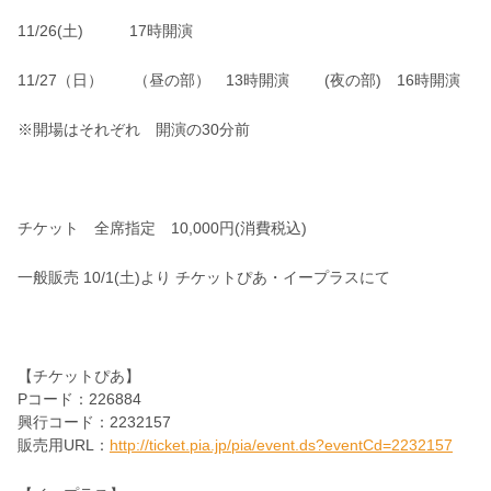
11/26(
土
)
17
時開演
11/27
（日） （昼の部）
13
時開演
(
夜の部
)
16
時開演
※開場はそれぞれ 開演の
30
分前
チケット 全席指定
10,000
円(消費税込)
一般販売
10/1(
土
)
より
チケットぴあ・イープラスにて
【チケットぴあ】
P
コード：
226884
興行コード：
2232157
販売用
URL
：
http://ticket.pia.jp/pia/event.ds?eventCd=2232157