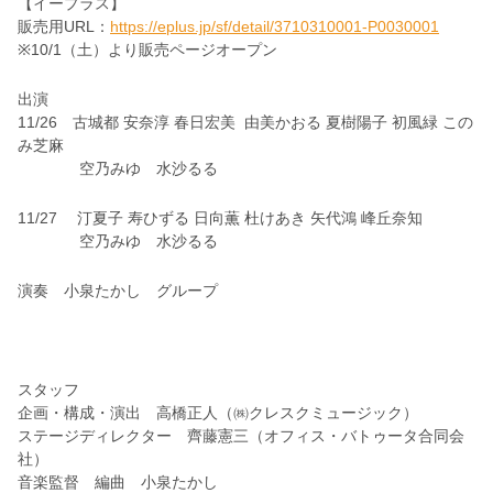
【イープラス】
販売用
URL
：
https://eplus.jp/sf/detail/3710310001-P0030001
※10/1（土）より販売ページオープン
出演
11/26
古城都
安奈淳
春日宏美
由美かおる
夏樹陽子
初風緑
この
み芝麻
空乃みゆ 水沙るる
11/27
汀夏子
寿ひずる
日向薫
杜けあき
矢代鴻 峰丘奈知
空乃みゆ 水沙るる
演奏 小泉たかし グループ
スタッフ
企画・構成・演出 高橋正人（㈱クレスクミュージック）
ステージディレクター 齊藤憲三（オフィス・バトゥータ合同会
社）
音楽監督 編曲 小泉たかし