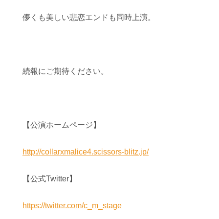
儚くも美しい悲恋エンドも同時上演。
続報にご期待ください。
【公演ホームページ】
http://collarxmalice4.scissors-blitz.jp/
【公式Twitter】
https://twitter.com/c_m_stage