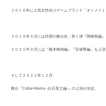
２０１６年に人気女性向けゲームブランド「オトメイト」よ
２０１９年５月には待望の舞台化・第１弾『岡崎契編』
２０２１年９月には『榎本峰雄編』『笹塚尊編』を上演
そして２０２２年１２月、
舞台『Collar×Malice -白石景之編-』の上演が決定。