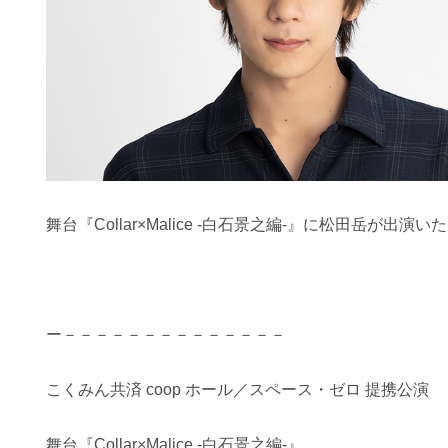
舞台『Collar×Malice -白石景之編-』に松田岳が出演
ー－－－－－－－－－－－－－－
こくみん共済 coop ホール／スペース・ゼロ 提携公演
舞台『Collar×Malice -白石景之編-』