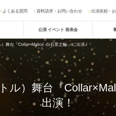
よくある質問
資料請求・お問い合わせ
出演依頼・お
公演 イベント 発表会
台『Collar×Malice -白石景之編-』に出演！
舞台『Collar×Mal
出演！