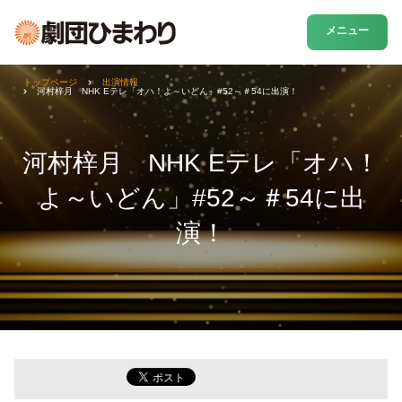
メニュー
トップページ
出演情報
河村梓月 NHK Eテレ「オハ！よ～いどん」#52～＃54に出演！
河村梓月 NHK Eテレ「オハ！
よ～いどん」#52～＃54に出
演！