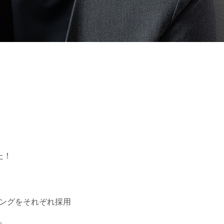
た！
ングをそれぞ
れ採用