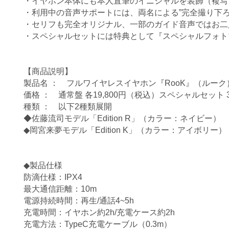
・イヤホン本体にも本人直筆のイニシャルを装飾（複写
・利用中の音声サポートには、両名による”完全撮り下ろ
・セリフも完全オリジナル、一部のガイド音声ではお二
・スペシャルセットには特典として『スペシャルフォト
【商品説明】
製品名 ： フルワイヤレスイヤホン『RooK』（ルーク
価格 ： 通常盤 各19,800円（税込）スペシャルセット 3
種類 ： 以下2種類展開
◆佐藤流司モデル「Edition R」（カラー：ネイビー）
◆岡宮来夢モデル「Edition K」（カラー：アイボリー）
◆製品仕様
防滴仕様：IPX4
最大通信距離：10m
電源持続時間：再生/通話4~5h
充電時間：イヤホン約2h/充電ケース約2h
充電方法：TypeC充電ケーブル（0.3m）