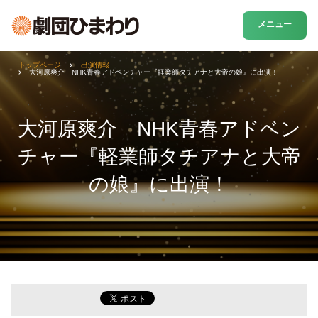
メニュー
トップページ
出演情報
大河原爽介 NHK青春アドベンチャー『軽業師タチアナと大帝の娘』に出演！
大河原爽介 NHK青春アドベン
チャー『軽業師タチアナと大帝
の娘』に出演！