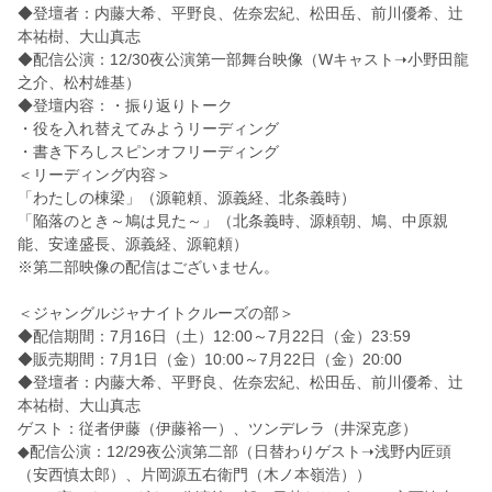
◆登壇者：内藤大希、平野良、佐奈宏紀、松田岳、前川優希、
辻
本祐樹、大山真志
◆配信公演：12/30夜公演第一部舞台映像（Wキャスト➝
小野田龍
之介、松村雄基）
◆登壇内容：・振り返りトーク
・役を入れ替えてみようリーディング
・書き下ろしスピンオフリーディング
＜リーディング内容＞
「わたしの棟梁」（源範頼、源義経、北条義時）
「陥落のとき～鳩は見た～」（北条義時、源頼朝、鳩、中原親
能、
安達盛長、源義経、源範頼）
※第二部映像の配信はございません。
＜ジャングルジャナイトクルーズの部＞
◆配信期間：7月16日（土）12:00～7月22日（金）
23:59
◆販売期間：7月1日（金）10:00～7月22日（金）20:
00
◆登壇者：内藤大希、平野良、佐奈宏紀、松田岳、前川優希、
辻
本祐樹、大山真志
ゲスト：従者伊藤（伊藤裕一）、ツンデレラ（井深克彦）
◆配信公演：12/29夜公演第二部（日替わりゲスト➝
浅野内匠頭
（安西慎太郎）、片岡源五右衛門（木ノ本嶺浩））