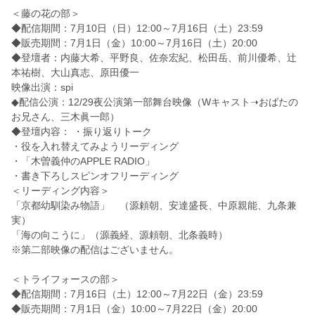
＜藤の花の部＞
◆配信期間：7月10日（日）12:00～7月16日（土）
23:59
◆販売期間：7月1日（金）10:00～7月16日（土）20:
00
◆登壇者：内藤大希、平野良、佐奈宏紀、松田岳、前川優希、
辻
本祐樹、大山真志、原田優一
映像出演：spi
◆配信公演：12/29夜公演第一部舞台映像（Wキャスト➝
おばたの
お兄さん、三木眞一郎）
◆登壇内容： ・振り返りトーク
・役を入れ替えてみようリーディング
・「木曽義仲のAPPLE RADIO」
・書き下ろしスピンオフリーディング
＜リーディング内容＞
「京都幼馴染み物語」 （源頼朝、安達盛長、中原親能、九条兼
実）
「海の向こうに」（源義経、源頼朝、北条義時）
※第二部映像の配信はございません。
＜トライフォースの部＞
◆配信期間：7月16日（土）12:00～7月22日（金）
23:59
◆販売期間：7月1日（金）10:00～7月22日（金）20:
00