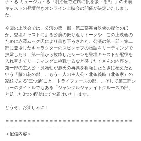
ナ・る ミュージカ・る『明治座で逆風に帆を張・る!!』」
の出演
キャストの登壇付きオンライン上映会の開催が決定いたしま
し
た。
今回の上映会では、公演の第一部・第二部舞台映像の配信のほ
か、
登壇キャストによる公演の振り返りトークや、
この上映会の
ために赤澤ムック氏により書き下ろされた、
公演の第一部・
第二
部に登場したキャラクターのスピンオフの物語をリーディング
で
披露したり、
第一部から抜粋したシーンを登壇キャストが配役を
入れ替えてリー
ディングに挑戦するなど盛りだくさんの内容を、
第一部の主人公・
源頼朝が源氏の再興を祈願したときに植えたと
いう「藤の花の部」
、もう一人の主人公・北条義時（北条家）の
家紋である“三つ鱗”
こと「トライフォースの部」、
そして第二部シ
ョーのタイトルでもある「
ジャングルジャナイトクルーズの部」
と題した3つの配信にてお届けいたします。
どうぞ、お楽しみに！
＝＝＝＝＝＝＝＝＝＝＝＝＝＝＝＝＝＝＝＝＝＝＝＝＝＝＝＝＝
＝
＝＝＝＝＝＝＝＝＝＝＝＝＝
＜配信内容＞