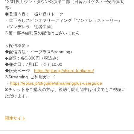
12/31夜カウントダウン公演第二部（日替わりゲスト➝
安西慎太
郎）
◆登壇内容：・振り返りトーク
・書下ろしスピンオフリーディング「ツンデレラストーリー」
（
ツンデレラ、従者伊藤）
※第一部本編映像の配信はございません。
＜配信概要＞
◆配信方法：イープラスStreaming+
◆金額：各5,800円（税込み）
◆発売日：7月1日（金）10:00
◆販売ページ：
https://eplus.jp/shinru-furikaeru/
※Streaming+ご利用ガイド
→
https://eplus.jp/sf/guide/streamingplus-userguide
※チケットをご購入の方は、
視聴可能期間中は何度でもご視聴い
ただけます。
関連サイト