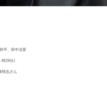
祥平、
田中涼星
 時29分)
/神保悟志さん