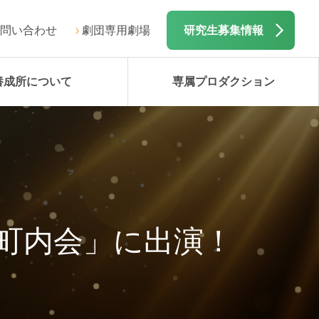
問い合わせ
劇団専用劇場
研究生募集情報
養成所について
専属プロダクション
町内会」に出演！