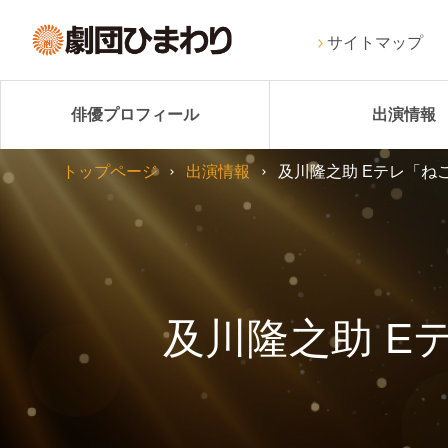
サイトマップ
俳優プロフィール
出演情報
トップページ
出演情報
及川隆之助 Eテレ「ね
及川隆之助 