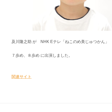
及川隆之助 が NHK Eテレ「ねこのめ美じゅつかん」
７歩め、８歩め に出演しました。
関連サイト