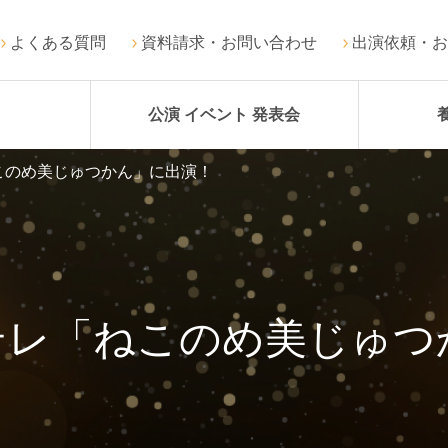
よくある質問
資料請求・お問い合わせ
出演依頼・お
公演 イベント 発表会
このめ美じゅつかん」に出演！
Eテレ「ねこのめ美じゅつ