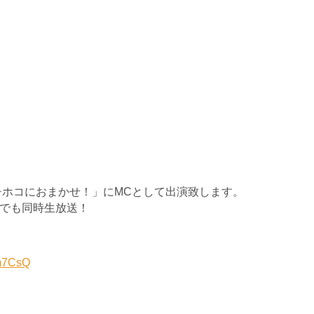
チホコにおまかせ！」にMCとして出演致します。
chでも同時生放送！
fm7CsQ