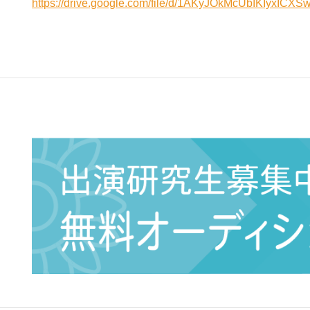
https://drive.google.com/file/d/1AKyJOkMcUbIKIyxIC