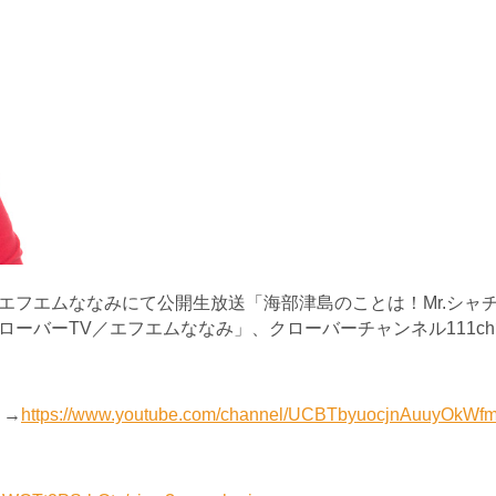
エフエムななみにて公開生放送「海部津島のことは！Mr.シャ
ル「クローバーTV／エフエムななみ」、クローバーチャンネル111
」→
https://www.youtube.com/channel/UCBTbyuocjnAuuyOkW