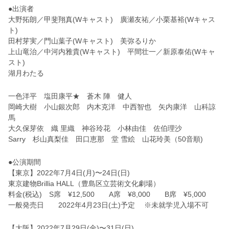
●出演者
大野拓朗／甲斐翔真(Wキャスト) 廣瀬友祐／小栗基裕(Wキャス
ト)
田村芽実／門山葉子(Wキャスト) 美弥るりか
上山竜治／中河内雅貴(Wキャスト) 平間壮一／新原泰佑(Wキャ
スト)
湖月わたる
一色洋平 塩田康平★ 蒼木 陣 健人
岡崎大樹 小山銀次郎 内木克洋 中西智也 矢内康洋 山科諒
馬
大久保芽依 織 里織 神谷玲花 小林由佳 佐伯理沙
Sarry 杉山真梨佳 田口恵那 堂 雪絵 山花玲美（50音順)
●公演期間
【東京】2022年7月4日(月)〜24日(日)
東京建物Brillia HALL（豊島区立芸術文化劇場）
料金(税込) S席 ¥12,500 A席 ¥8,000 B席 ¥5,000
一般発売日 2022年4月23日(土)予定 ※未就学児入場不可
【大阪】2022年7月29日(金)〜31日(日)