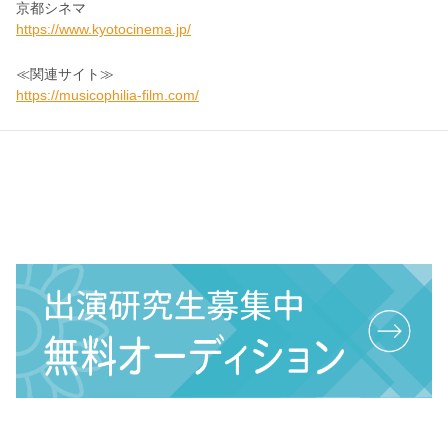
京都シネマ
https://www.kyotocinema.jp/
≪関連サイト≫
https://musicophilia-film.com/