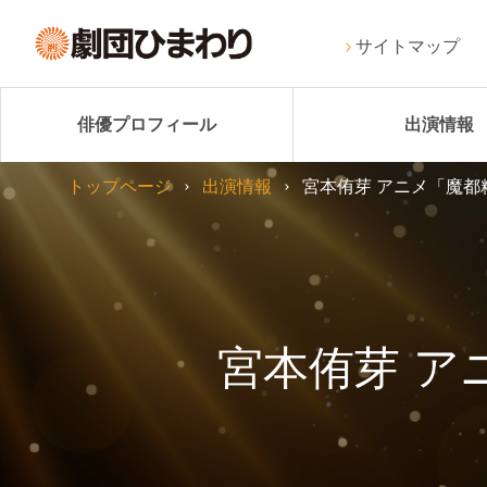
サイトマップ
俳優プロフィール
出演情報
トップページ
出演情報
宮本侑芽 アニメ「魔
宮本侑芽 ア