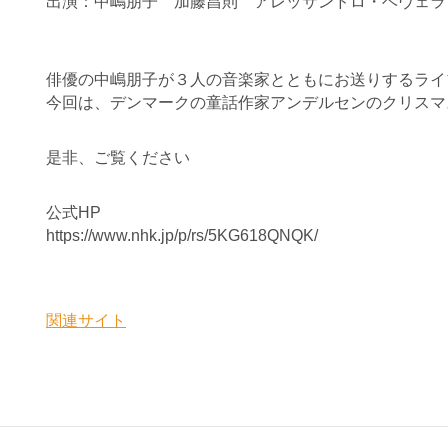
出演：中嶋朋子 加藤昌則 アレッサンドロ・ベヴェラ
俳優の中嶋朋子が３人の音楽家とともにお送りするライ
今回は、デンマークの童話作家アンデルセンのクリスマ
是非、ご覧ください
公式HP
https://www.nhk.jp/p/rs/5KG618QNQK/
関連サイト