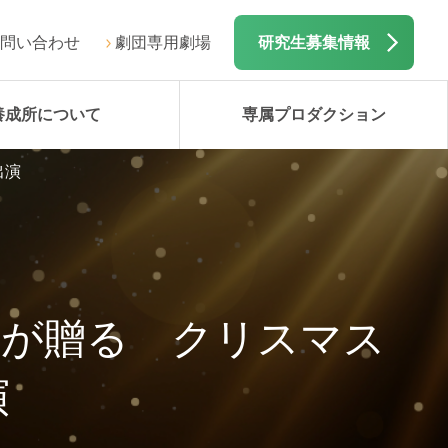
問い合わせ
劇団専用劇場
研究生募集情報
養成所について
専属プロダクション
出演
子が贈る クリスマス
演