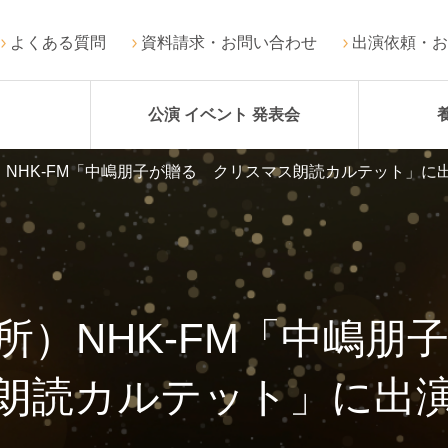
よくある質問
資料請求・お問い合わせ
出演依頼・お
公演 イベント 発表会
NHK-FM「中嶋朋子が贈る クリスマス朗読カルテット」に
所）NHK-FM「中嶋朋
朗読カルテット」に出