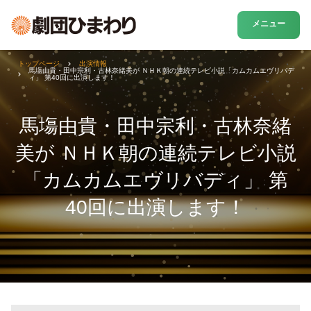
メニュー
トップページ
出演情報
馬塲由貴・田中宗利・古林奈緒美が ＮＨＫ朝の連続テレビ小説「カムカムエヴリバデ
ィ」 第40回に出演します！
馬塲由貴・田中宗利・古林奈緒
美が ＮＨＫ朝の連続テレビ小説
「カムカムエヴリバディ」 第
40回に出演します！