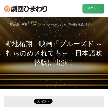
メニュー
トップページ
出演情報
野地祐翔 映画「ブルーズド ～打ちのめされても～」日本語吹替版に出演！
野地祐翔 映画「ブルーズド ～
打ちのめされても～」日本語吹
替版に出演！