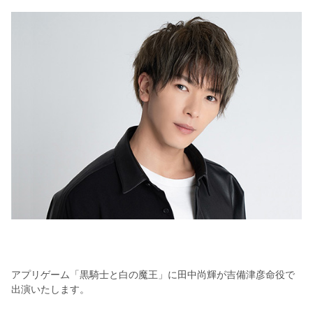
アプリゲーム「黒騎士と白の魔王」に田中尚輝が吉備津彦命役で
出演いたします。