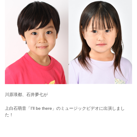
川原瑛都、石井夢七が
上白石萌音「I'll be there」のミュージックビデオに出演しまし
た！