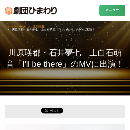
メニュー
トップページ
出演情報
川原瑛都・石井夢七 上白石萌音「I'll be there」のMVに出演！
川原瑛都・石井夢七 上白石萌
音「I'll be there」のMVに出演！