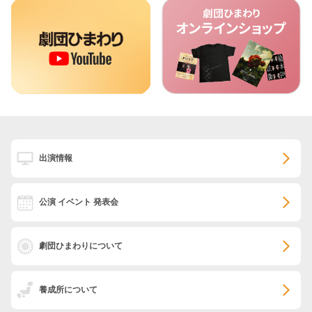
出演情報
公演 イベント 発表会
劇団ひまわりについて
養成所について