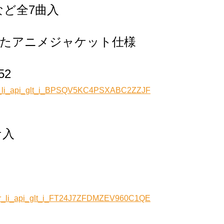
ど全7曲入
ター化したアニメジャケット仕様
52
_r_li_api_glt_i_BPSQV5KC4PSXABC2ZZJF
ケ入
_r_li_api_glt_i_FT24J7ZFDMZEV960C1QE