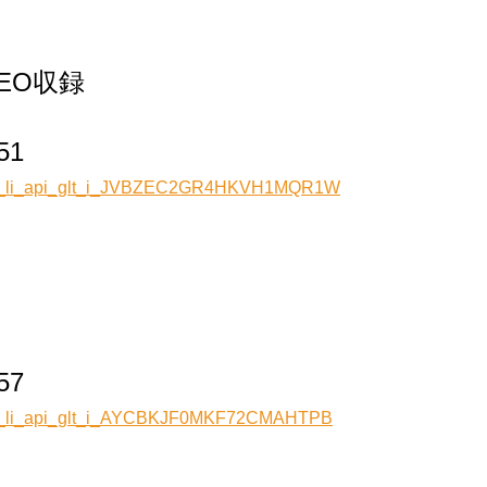
DEO収録
51
w_r_li_api_glt_i_JVBZEC2GR4HKVH1MQR1W
57
w_r_li_api_glt_i_AYCBKJF0MKF72CMAHTPB