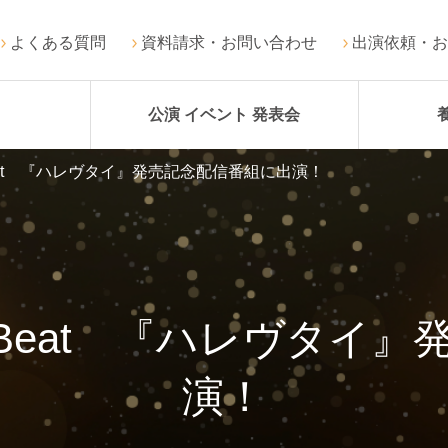
よくある質問
資料請求・お問い合わせ
出演依頼・お
公演 イベント 発表会
 Beat 『ハレヴタイ』発売記念配信番組に出演！
ow Beat 『ハレヴタ
演！