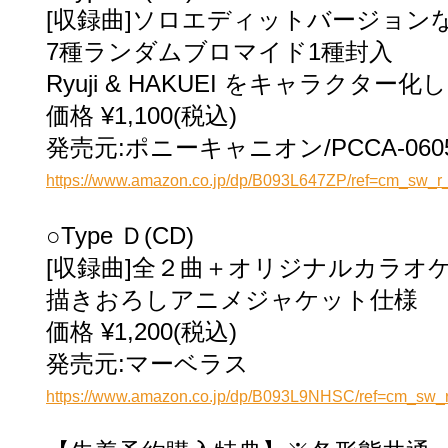
[収録曲]ソロエ
ディットバージョンな
7種ランダムブロマイド1種封入
Ryuji & HAKUEI をキャラク
価格 ¥1,100(税込)
発売元:ポニーキャニオン/PCCA-060
https://www.amazon.co.jp/dp/B093L647ZP/ref=cm_sw
○Type Ｄ(CD)
[収録曲]全２曲＋オリジナルカラオ
描きおろしアニメジャケット仕様
価格 ¥1,200(税込)
発売元:マーベラス
https://www.amazon.co.jp/dp/B093L9NHSC/ref=cm_sw