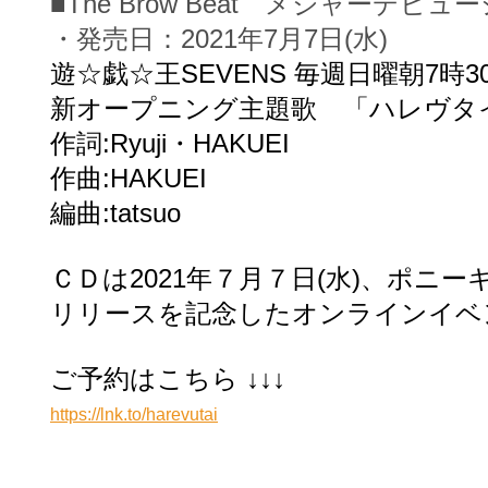
■The Brow Beat メジャーデ
・発売日：2021年7月7日(水)
遊☆戯☆王SEVENS
毎週日曜朝7時3
新オープニング主題歌 「ハレヴタ
作詞:Ryuji・HAKUEI
作曲:HAKUEI
編曲:tatsuo
ＣＤは2021年７月７日(水)、ポニ
リリースを記念した
オンラインイベ
ご予約はこちら ↓↓↓
https://lnk.to/harevutai