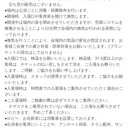
立ち見の販売はございません。
●場内は公演ごとに消毒・除菌散布を行います。
●開場時、入場口や客席扉を開けて換気します。
●開演中は場内の扉を閉めさせていただきますが、空調システムを
稼働させることにより12分間で会場内の換気が行われる状態にな
っております。
●換気を行うことにより、会場内の気温の変化が想定されます。お
客様ご自身での暑さ対策・防寒対策をお願いいたします。(ブラン
ケットの貸出はしておりません)
●入場口では、検温をお願いいたします。検温後、37.5度以上のお
客様は、チケットの払い戻しをさせて頂き、ご入場をお断りいた
します。ご理解、ご協力をお願い申し上げます。
●入退場時は、スタッフが誘導させていただきます。ご協力をお願
いいたします。
●入退場時は、時間差での入退場をご案内させていただく場合がご
ざいます。
●ご入退場時、ご観劇の際は必ずマスクをご着用ください。
※マスクをご着用されていない場合は、ご入場をお断りさせて
いただきます。予めご了承ください。
●ロビー、お化粧室には消毒液を設置しております。
●出演者が客席にいくことや、アンケート回収、チラシ配布、サン