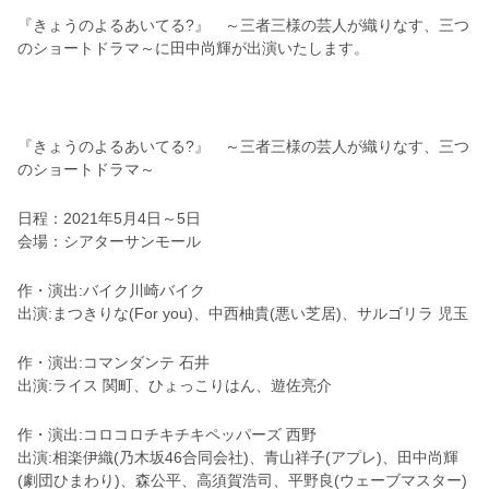
『きょうのよるあいてる?』 ～三者三様の芸人が織りなす、三つ
のショートドラマ～に田中尚輝が出演いたします。
『きょうのよるあいてる?』 ～三者三様の芸人が織りなす、三つ
のショートドラマ～
日程：2021年5月4日～5日
会場：シアターサンモール
作・演出:バイク川崎バイク
出演:まつきりな(For you)、中西柚貴(悪い芝居)、サルゴリラ 児玉
作・演出:コマンダンテ 石井
出演:ライス 関町、ひょっこりはん、遊佐亮介
作・演出:コロコロチキチキペッパーズ 西野
出演:相楽伊織(乃木坂46合同会社)、青山祥子(アプレ)、田中尚輝
(劇団ひまわり)、森公平、高須賀浩司、平野良(ウェーブマスター)