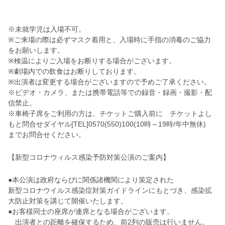
※未就学児は入場不可。
※ご来場の際は必ずマスク着用と、入場時に手指の消毒のご協力
をお願いします。
※検温によりご入場をお断りする場合がございます。
※劇場内での飲食はお断りしております。
※出演者は変更する場合がございますので予めご了承ください。
※ビデオ・カメラ、または携帯電話等での録音・録画・撮影・配
信禁止。
※車椅子席をご利用の方は、チケットご購入前に チケットよし
もと問合せダイヤル[TEL]0570(550)100(10時～19時/年中無休)
までお問合せください。
【新型コロナウィルス感染予防対策公演のご案内】
●本公演は政府ならびに関係諸機関により策定された
新型コロナウイルス感染症対策ガイドラインにもとづき、感染拡
大防止対策を講じて開催いたします。
●お客様同士の座席が連席となる場合がございます。
出演者との距離を確保するため、前2列の販売は行いません。