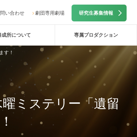
問い合わせ
劇団専用劇場
研究生募集情報
養成所について
専属プロダクション
ます！
木曜ミステリー「遺留
す！