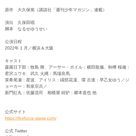
原作 大久保篤（講談社「週刊少年マガジン」連載）
演出 久保田唱
脚本 なるせゆうせい
公演日程
2022年 1 月／横浜＆大阪
キャスト
森羅日下部：牧島 輝、アーサー・ボイル：横田龍儀、秋樽 桜備：
君沢ユウキ、武久 火縄：馬場良馬、
茉希尾瀬：星波、アイリス：礒部花凜、環 古達：早乙女ゆう／ジ
ョーカー：和泉宗兵／
新門紅丸：佐藤流司 相模屋 紺炉：郷本直也 他
公式サイト
https://fireforce-stage.com/
公式 Twitter