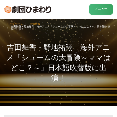
メニュー
トップページ
出演情報
吉田舞香・野地祐翔 海外アニメ「シュームの大冒険～ママはどこ？～」日本語吹替
版に出演！
吉田舞香・野地祐翔 海外アニ
メ「シュームの大冒険～ママは
どこ？～」日本語吹替版に出
演！