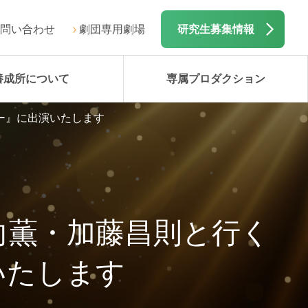
問い合わせ
劇団専用劇場
研究生募集情報
養成所について
専属プロダクション
アー』に出演いたします
日向薫・加藤昌則と行く
いたします