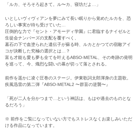
「ルカ、そろそろ起きて。ル〜カ、寝坊だよ…」
いとしいヴィヴィアンを夢にみて長い眠りから覚めたルカを、恐
ろしい事実が待ち受けていた…
圧倒的な力で『セント・アモーディ学園』に君臨するナイゼルと
生徒会ナンバーズの支配を覆すべく、
墓石の下で血塗られた遺伝子が蘇る時、ルカとかつての宿敵アイ
コが決断した究極の選択とは…？
富も才能も愛も夢も全てを叶えるABSO-METAL、その奇跡の発明
を巡って、今、熾烈な闘いの幕が切って落とされる。
前作を遥かに凌ぐ圧巻のステージ。伊東歌詞太郎渾身の主題歌。
疾風迅雷の第二弾『ABSO-METAL2 〜群盲の逆襲〜』
「死が二人を分かつまで…という神話は、もはや過去のものとな
るだろう」
※ 前作をご覧になっていない方でもストレスなくお楽しみいただ
ける作品になっています。