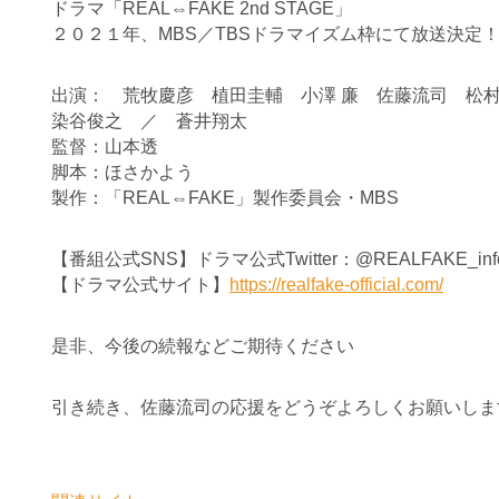
ドラマ「REAL⇔FAKE 2nd STAGE」
２０２１年、MBS／TBSドラマイズム枠にて放送決定
出演： 荒牧慶彦 植田圭輔 小澤 廉 佐藤流司 松
染谷俊之 ／ 蒼井翔太
監督：山本透
脚本：ほさかよう
製作：「REAL⇔FAKE」製作委員会・MBS
【番組公式SNS】ドラマ公式Twitter：@REALFAKE_inf
【ドラマ公式サイト】
https://realfake-official.com/
是非、今後の続報などご期待ください
引き続き、佐藤流司の応援をどうぞよろしくお願いしま