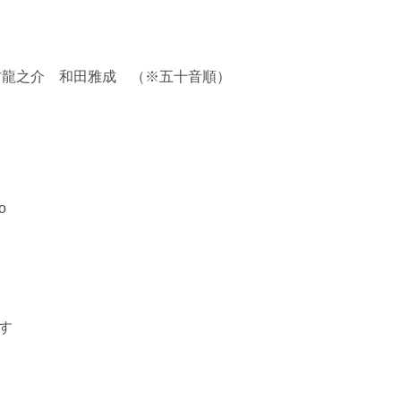
！
村龍之介 和田雅成 （※五十音順）
o
す