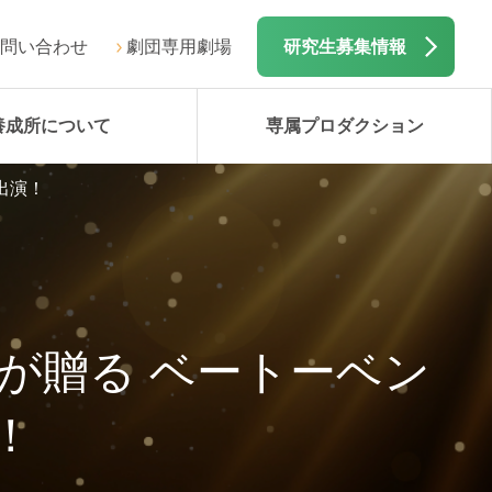
問い合わせ
劇団専用劇場
研究生募集情報
養成所について
専属プロダクション
出演！
子が贈る ベートーベン
！