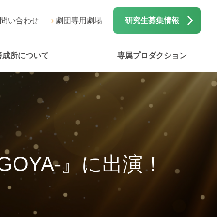
問い合わせ
劇団専用劇場
研究生募集情報
養成所について
専属プロダクション
OYA‐』に出演！