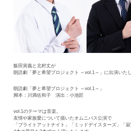
飯田寅義と北村丈が
朗読劇「夢と希望プロジェクト ～vol.1～」に出演いた
朗読劇「夢と希望プロジェクト ～vol.1～」
脚本：川満佐和子 演出：小池匠
vol.1のテーマは音楽。
友情や家族愛について描いたオムニバス公演で
「ブライトアットナイト」「ミッドデイスターズ」「寂