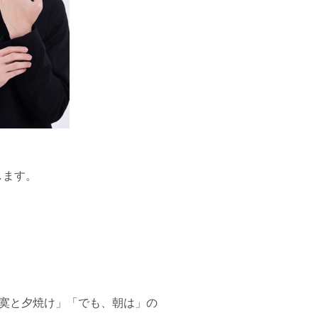
します。
寞と夕焼け」「でも、朝は」の