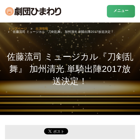
メニュー
トップページ
出演情報
佐藤流司 ミュージカル『刀剣乱舞』 加州清光 単騎出陣2017放送決定！
佐藤流司 ミュージカル『刀剣乱
舞』 加州清光 単騎出陣2017放
送決定！