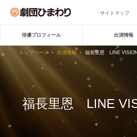
サイトマップ
俳優プロフィール
出演情報
トップページ
出演情報
福長里恩 LINE VI
福長里恩 LINE 