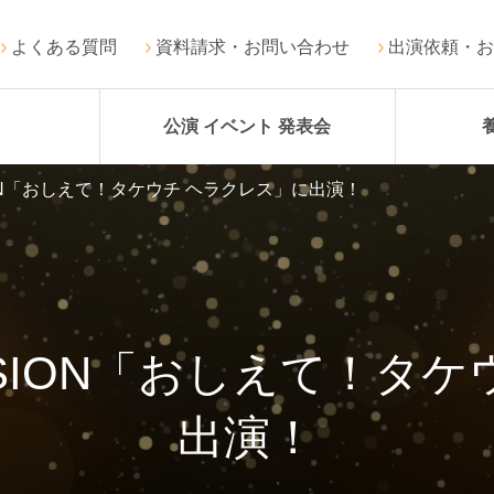
よくある質問
資料請求・お問い合わせ
出演依頼・お
公演 イベント 発表会
SION「おしえて！タケウチ ヘラクレス」に出演！
VISION「おしえて！タ
出演！