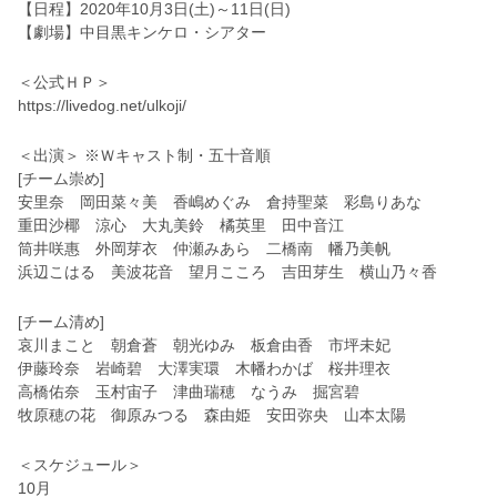
【日程】2020年10月3日(土)～11日(日)
【劇場】中目黒キンケロ・シアター
＜公式ＨＰ＞
https://livedog.net/ulkoji/
＜出演＞ ※Ｗキャスト制・五十音順
[チーム崇め]
安里奈 岡田菜々美 香嶋めぐみ 倉持聖菜 彩島りあな
重田沙椰 涼心 大丸美鈴 橘英里 田中音江
筒井咲惠 外岡芽衣 仲瀬みあら 二橋南 幡乃美帆
浜辺こはる 美波花音 望月こころ 吉田芽生 横山乃々香
[チーム清め]
哀川まこと 朝倉蒼 朝光ゆみ 板倉由香 市坪未妃
伊藤玲奈 岩崎碧 大澤実環 木幡わかば 桜井理衣
高橋佑奈 玉村宙子 津曲瑞穂 なうみ 掘宮碧
牧原穂の花 御原みつる 森由姫 安田弥央 山本太陽
＜スケジュール＞
10月