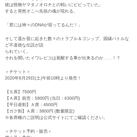
彼は怪物ヤマタノオロチとの戦いにビビっていた。
すると突然そこへ先祖の魂が現れる。
「君には神々のDNAが宿ってるんだ！」
そして遥か昔に起きた数々のトラブル＆ゴシップ、因縁バトルな
ど不道徳な伝説が語
られていく。
それを聞いたイワレビコは覚醒する事が出来るのか……！？
＜チケット＞
2020年8月29日(土)午前10時より発売！
【Ｓ席】7500円
【Ａ席】前売：5800円 (当日：6300円)
【平日昼割】Ａ席：4500円
【ガク割】Ａ席：3800円 (数量限定)
※各席種のご説明は公式サイトにてご確認ください。
＜チケット予約・販売＞