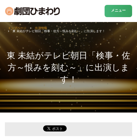
メニュー
トップページ
出演情報
東 未結がテレビ朝日「検事・佐方～恨みを刻む～」に出演します！
東 未結がテレビ朝日「検事・佐
方～恨みを刻む～」に出演しま
す！