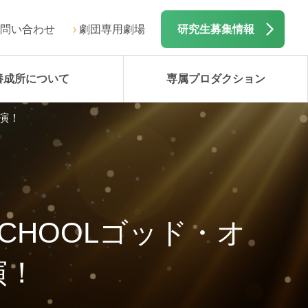
問い合わせ
劇団専用劇場
研究生募集情報
養成所について
専属プロダクション
出演！
 SCHOOLゴッド・オ
演！