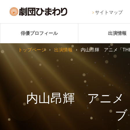
サイトマップ
俳優プロフィール
出演情報
トップページ
出演情報
内山昂輝 アニメ「THE
内山昂輝 アニメ「TH
ブ