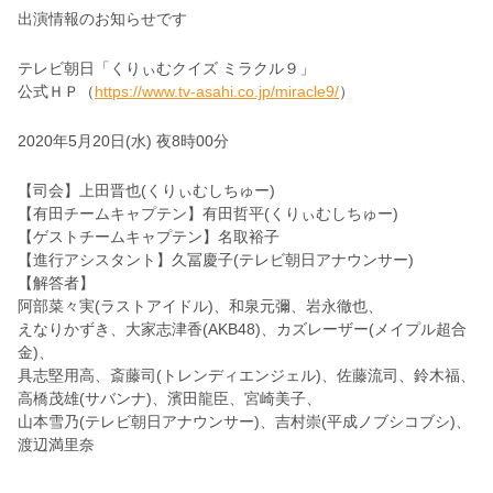
出演情報のお知らせです
テレビ朝日「くりぃむクイズ ミラクル９」
公式ＨＰ（
https://www.tv-asahi.co.jp/miracle9/
）
2020年5月20日(水) 夜8時00分
【司会】上田晋也(くりぃむしちゅー)
【有田チームキャプテン】有田哲平(くりぃむしちゅー)
【ゲストチームキャプテン】名取裕子
【進行アシスタント】久冨慶子(テレビ朝日アナウンサー)
【解答者】
阿部菜々実(ラストアイドル)、和泉元彌、岩永徹也、
えなりかずき、大家志津香(AKB48)、カズレーザー(メイプル超合
金)、
具志堅用高、斎藤司(トレンディエンジェル)、佐藤流司、鈴木福、
高橋茂雄(サバンナ)、濱田龍臣、宮崎美子、
山本雪乃(テレビ朝日アナウンサー)、吉村崇(平成ノブシコブシ)、
渡辺満里奈