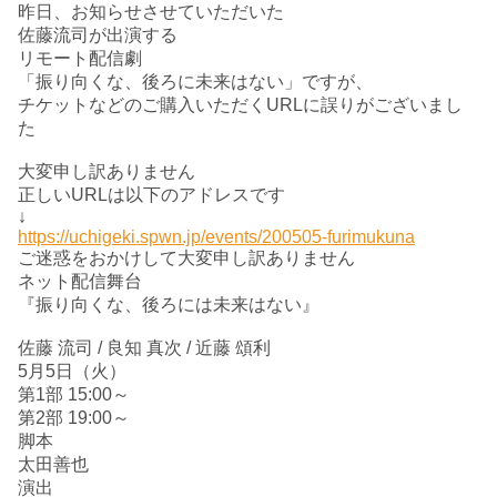
昨日、お知らせさせていただいた
佐藤流司が出演する
リモート配信劇
「振り向くな、後ろに未来はない」ですが、
チケットなどのご購入いただくURLに誤りがございまし
た
大変申し訳ありません
正しいURLは以下のアドレスです
↓
https://uchigeki.spwn.jp/events/200505-furimukuna
ご迷惑をおかけして大変申し訳ありません
ネット配信舞台
『振り向くな、後ろには未来はない』
佐藤 流司 / 良知 真次 / 近藤 頌利
5月5日（火）
第1部 15:00～
第2部 19:00～
脚本
太田善也
演出