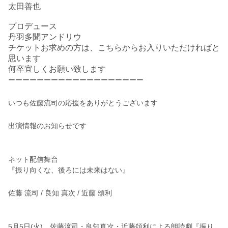
太田善也
プロデュース
丹羽多聞アンドリウ
チケットお求めの方は、こちらからお入りいただければと
思います
何卒宜しくお願い致します
ーーーーーーーーーーーーーーーーーーー
いつも佐藤流司の応援をありがとうございます
出演情報のお知らせです
ネット配信舞台
『振り向くな、後ろには未来はない』
佐藤 流司 / 良知 真次 / 近藤 頌利
5月5日(火)、佐藤流司・良知真次・近藤頌利による朗読劇『振り