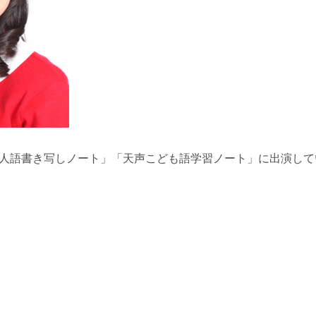
人語書き写しノート」「天声こども語学習ノート」に出演して