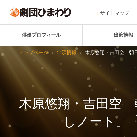
サイトマップ
俳優プロフィール
出演情報
トップページ
出演情報
木原悠翔・吉田空 朝
木原悠翔・吉田空 
しノート」