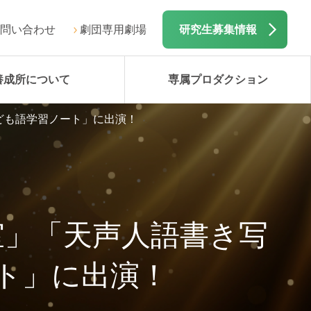
問い合わせ
劇団専用劇場
研究生募集情報
養成所について
専属プロダクション
ども語学習ノート」に出演！
室」「天声人語書き写
ト」に出演！