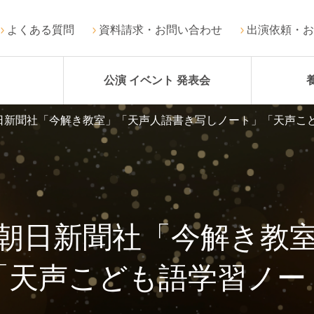
よくある質問
資料請求・お問い合わせ
出演依頼・お
公演 イベント 発表会
日新聞社「今解き教室」「天声人語書き写しノート」「天声こ
朝日新聞社「今解き教
「天声こども語学習ノー