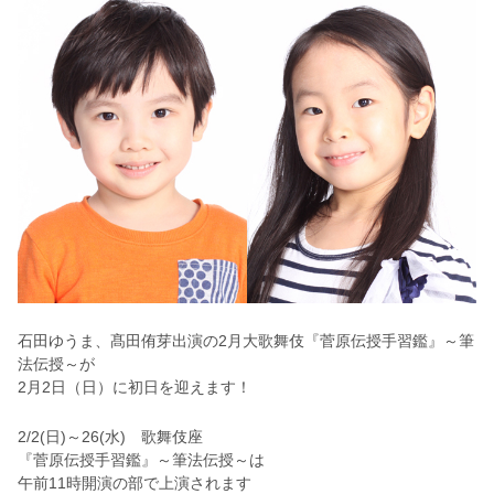
石田ゆうま、髙田侑芽出演の2月大歌舞伎『菅原伝授手習鑑』～筆
法伝授～が
2月2日（日）に初日を迎えます！
2/2(日)～26(水) 歌舞伎座
『菅原伝授手習鑑』～筆法伝授～は
午前11時開演の部で上演されます