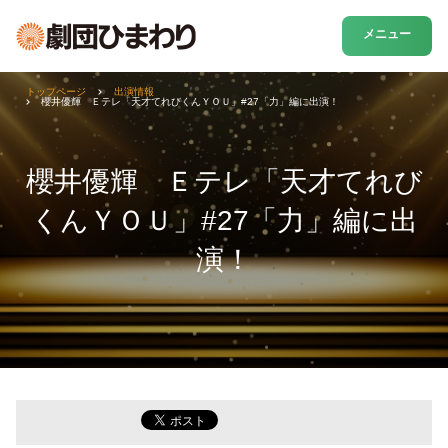
メニュー
トップページ
出演情報
櫻井優輝 Ｅテレ「天才てれびくんＹＯＵ」#27「力」編に出演！
櫻井優輝 Ｅテレ「天才てれび
くんＹＯＵ」#27「力」編に出
演！