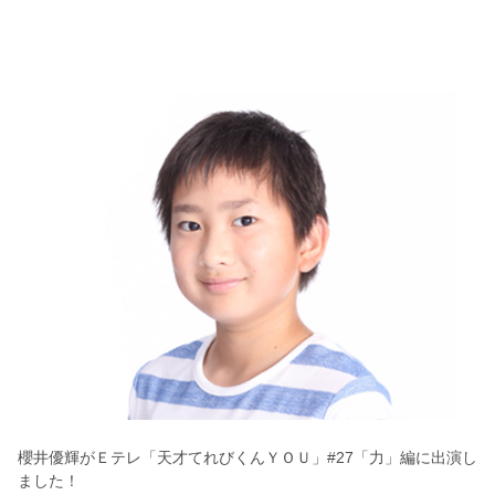
櫻井優輝がＥテレ「天才てれびくんＹＯＵ」#27「力」編に出演し
ました！